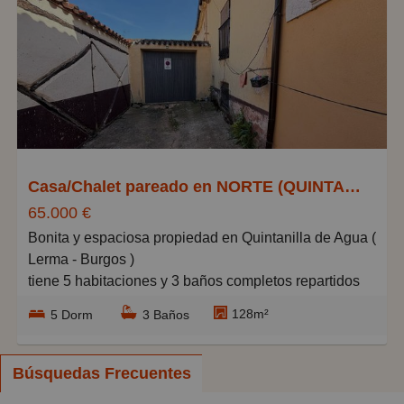
Baratos
Caros
Pequeños
Grandes
Casa/Chalet pareado en NORTE (QUINTANILLA AGUA), Quintanilla-Tordueles
65.000 €
Bonita y espaciosa propiedad en Quintanilla de Agua (
Lerma - Burgos )
tiene 5 habitaciones y 3 baños completos repartidos
en tres plantas espaciosas y con mucha luz solar.
128m²
5 Dorm
3 Baños
Amplio salon comedor y cocina economica.
Plaza de garaje cubierta en el exterior de la vivienda,
Búsquedas Frecuentes
junto con un gran jardin que tambien pertenece a la