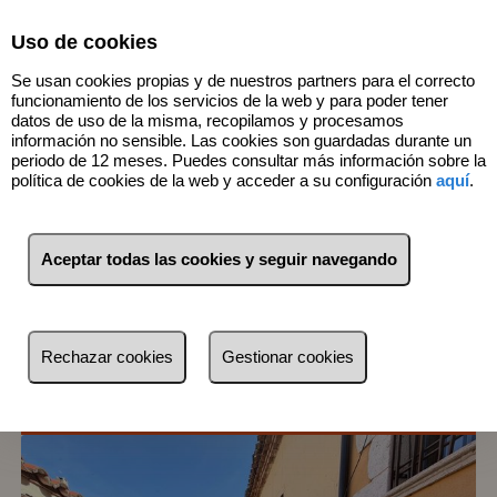
Select Language
▼
Uso de cookies
Se usan cookies propias y de nuestros partners para el correcto
funcionamiento de los servicios de la web y para poder tener
datos de uso de la misma, recopilamos y procesamos
información no sensible. Las cookies son guardadas durante un
periodo de 12 meses. Puedes consultar más información sobre la
política de cookies de la web y acceder a su configuración
aquí
.
1
Inmuebles
Quintanilla/Tordueles
Aceptar todas las cookies y seguir navegando
(Burgos)
Lista
Mapa
Filtros
Rechazar cookies
Gestionar cookies
más reciente
más reciente
Menos reciente