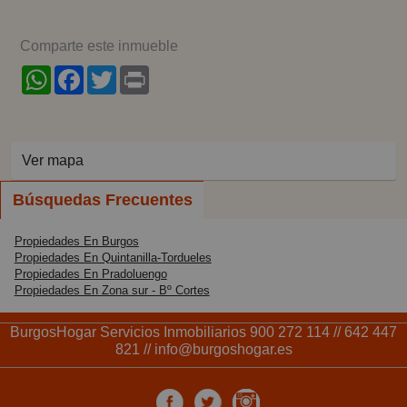
Comparte este inmueble
WhatsApp
Facebook
Twitter
Print
Ver mapa
Búsquedas Frecuentes
Propiedades En Burgos
Propiedades En Quintanilla-Tordueles
Propiedades En Pradoluengo
Propiedades En Zona sur - Bº Cortes
BurgosHogar Servicios Inmobiliarios 900 272 114 // 642 447
821 // info@burgoshogar.es