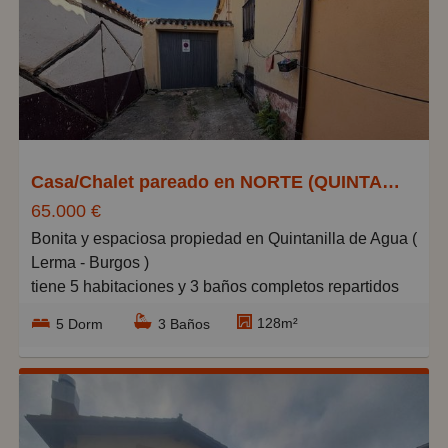
Caros
Pequeños
Grandes
Casa/Chalet pareado en NORTE (QUINTANILLA AGUA), Quintanilla-Tordueles
65.000 €
Bonita y espaciosa propiedad en Quintanilla de Agua (
Lerma - Burgos )
tiene 5 habitaciones y 3 baños completos repartidos
en tres plantas espaciosas y con mucha luz solar.
128m²
5 Dorm
3 Baños
Amplio salon comedor y cocina economica.
Plaza de garaje cubierta en el exterior de la vivienda,
junto con un gran jardin que tambien pertenece a la
vivienda.